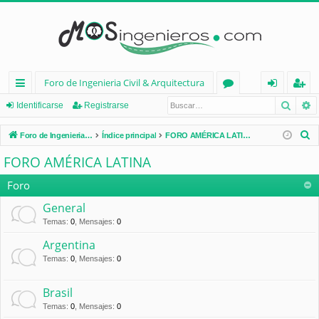
Foro de Ingenieria Civil & Arquitectura
Busca
B
nl
or
de
eg
Identificarse
Registrarse
ac
os
nt
ist
B
Foro de Ingenieria Civil & Arquitectura
Índice principal
FORO AMÉRICA LATINA
es
ifi
ra
u
FORO AMÉRICA LATINA
s
rá
ca
rs
c
Foro
pi
rs
e
a
General
d
e
r
Temas
:
0
,
Mensajes
:
0
os
Argentina
Temas
:
0
,
Mensajes
:
0
Brasil
Temas
:
0
,
Mensajes
:
0