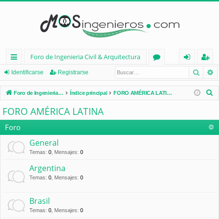
Foro de Ingenieria Civil & Arquitectura
Busca
B
nl
or
de
eg
Identificarse
Registrarse
ac
os
nt
ist
B
Foro de Ingenieria Civil & Arquitectura
Índice principal
FORO AMÉRICA LATINA
es
ifi
ra
u
FORO AMÉRICA LATINA
s
rá
ca
rs
c
Foro
pi
rs
e
a
General
d
e
r
Temas
:
0
,
Mensajes
:
0
os
Argentina
Temas
:
0
,
Mensajes
:
0
Brasil
Temas
:
0
,
Mensajes
:
0