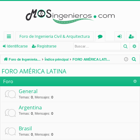
Foro de Ingenieria Civil & Arquitectura
Busca
B
nl
or
de
eg
Identificarse
Registrarse
ac
os
nt
ist
B
Foro de Ingenieria Civil & Arquitectura
Índice principal
FORO AMÉRICA LATINA
es
ifi
ra
u
FORO AMÉRICA LATINA
s
rá
ca
rs
c
Foro
pi
rs
e
a
General
d
e
r
Temas
:
0
,
Mensajes
:
0
os
Argentina
Temas
:
0
,
Mensajes
:
0
Brasil
Temas
:
0
,
Mensajes
:
0