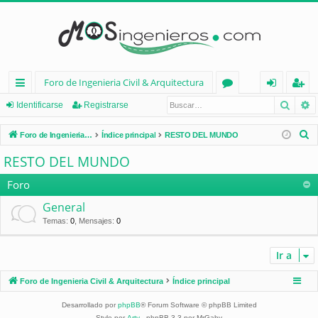
Foro de Ingenieria Civil & Arquitectura
Busca
B
nl
or
de
eg
Identificarse
Registrarse
ac
os
nt
ist
B
Foro de Ingenieria Civil & Arquitectura
Índice principal
RESTO DEL MUNDO
es
ifi
ra
u
RESTO DEL MUNDO
s
rá
ca
rs
c
Foro
pi
rs
e
a
General
d
e
r
Temas
:
0
,
Mensajes
:
0
os
Ir a
Foro de Ingenieria Civil & Arquitectura
Índice principal
Desarrollado por
phpBB
® Forum Software © phpBB Limited
Style por
Arty
- phpBB 3.3 por MrGaby