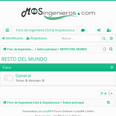
Foro de Ingenieria Civil & Arquitectura
Busca
B
nl
or
de
eg
Identificarse
Registrarse
ac
os
nt
ist
B
Foro de Ingenieria Civil & Arquitectura
Índice principal
RESTO DEL MUNDO
es
ifi
ra
u
RESTO DEL MUNDO
s
rá
ca
rs
c
Foro
pi
rs
e
a
General
d
e
r
Temas
:
0
,
Mensajes
:
0
os
Ir a
Foro de Ingenieria Civil & Arquitectura
Índice principal
Desarrollado por
phpBB
® Forum Software © phpBB Limited
Style por
Arty
- phpBB 3.3 por MrGaby