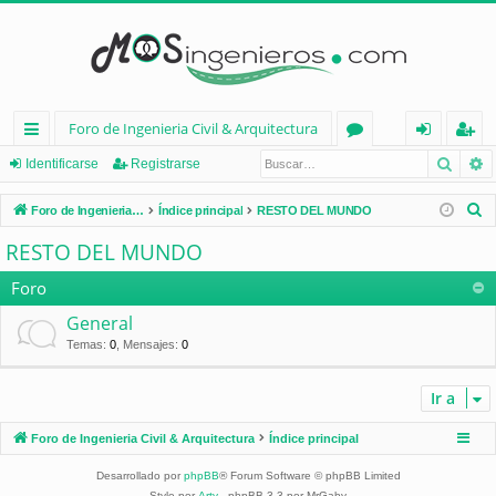
Foro de Ingenieria Civil & Arquitectura
Busca
B
nl
or
de
eg
Identificarse
Registrarse
ac
os
nt
ist
B
Foro de Ingenieria Civil & Arquitectura
Índice principal
RESTO DEL MUNDO
es
ifi
ra
u
RESTO DEL MUNDO
s
rá
ca
rs
c
Foro
pi
rs
e
a
General
d
e
r
Temas
:
0
,
Mensajes
:
0
os
Ir a
Foro de Ingenieria Civil & Arquitectura
Índice principal
Desarrollado por
phpBB
® Forum Software © phpBB Limited
Style por
Arty
- phpBB 3.3 por MrGaby