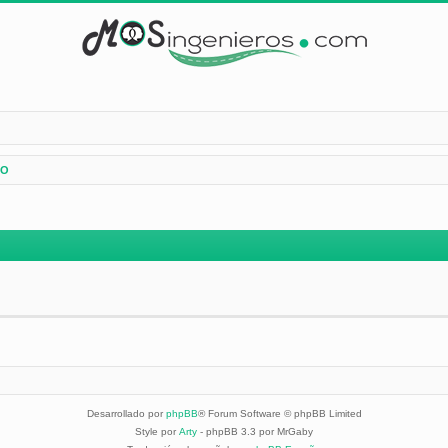
DO
Desarrollado por
phpBB
® Forum Software © phpBB Limited
Style por
Arty
- phpBB 3.3 por MrGaby