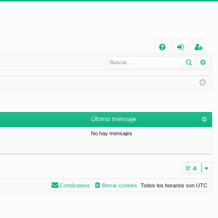
E
Buscar
Bú
FA
de
eg
Q
nt
ist
ifi
ra
ca
rs
Último mensaje
rs
e
No hay mensajes
e
Ir a
Contáctanos
Borrar cookies
Todos los horarios son
UTC