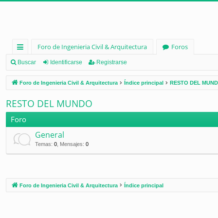
Foro de Ingenieria Civil & Arquitectura
Foros
nl
Buscar
Identificarse
Registrarse
ac
Foro de Ingenieria Civil & Arquitectura
Índice principal
RESTO DEL MUN
es
RESTO DEL MUNDO
rá
Foro
pi
General
d
Temas
:
0
,
Mensajes
:
0
os
Foro de Ingenieria Civil & Arquitectura
Índice principal