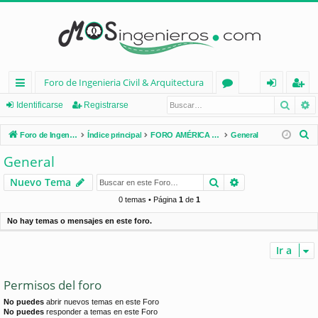
Foro de Ingenieria Civil & Arquitectura
Busca
B
nl
or
de
eg
Identificarse
Registrarse
ac
os
nt
ist
B
Foro de Ingenieria Civil & Arquitectura
Índice principal
FORO AMÉRICA LATINA
General
es
ifi
ra
u
General
s
rá
ca
rs
Buscar
Búsqueda avan
Nuevo Tema
c
pi
rs
e
a
0 temas • Página
1
de
1
d
e
r
No hay temas o mensajes en este foro.
os
Ir a
Permisos del foro
No puedes
abrir nuevos temas en este Foro
No puedes
responder a temas en este Foro