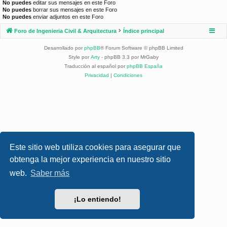
No puedes
editar sus mensajes en este Foro
No puedes
borrar sus mensajes en este Foro
No puedes
enviar adjuntos en este Foro
Foro de Ingenieria Civil & Arquitectura
Índice principal
Desarrollado por
phpBB
® Forum Software © phpBB Limited
Style por
Arty
- phpBB 3.3 por MrGaby
Traducción al español por
phpBB España
Privacidad
|
Condiciones
Este sitio web utiliza cookies para asegurar que
obtenga la mejor experiencia en nuestro sitio
web.
Saber más
¡Lo entiendo!