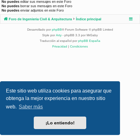
No puedes
editar sus mensajes en este Foro
No puedes
borrar sus mensajes en este Foro
No puedes
enviar adjuntos en este Foro
Foro de Ingenieria Civil & Arquitectura
Índice principal
Desarrollado por
phpBB
® Forum Software © phpBB Limited
Style por
Arty
- phpBB 3.3 por MrGaby
Traducción al español por
phpBB España
Privacidad
|
Condiciones
Este sitio web utiliza cookies para asegurar que
obtenga la mejor experiencia en nuestro sitio
web.
Saber más
¡Lo entiendo!