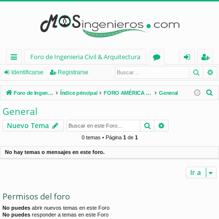
Foro de Ingenieria Civil & Arquitectura
Busca
B
nl
or
de
eg
Identificarse
Registrarse
ac
os
nt
ist
B
Foro de Ingenieria Civil & Arquitectura
Índice principal
FORO AMÉRICA LATINA
General
es
ifi
ra
u
General
s
rá
ca
rs
Buscar
Búsqueda avan
Nuevo Tema
c
pi
rs
e
a
0 temas • Página
1
de
1
d
e
r
No hay temas o mensajes en este foro.
os
Ir a
Permisos del foro
No puedes
abrir nuevos temas en este Foro
No puedes
responder a temas en este Foro