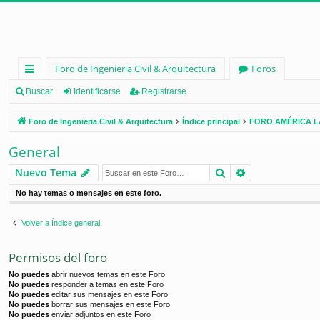
Foro de Ingenieria Civil & Arquitectura
Foros
nl
Buscar
Identificarse
Registrarse
ac
Foro de Ingenieria Civil & Arquitectura
Índice principal
FORO AMÉRICA L
es
General
rá
Buscar
Búsqueda ava
Nuevo Tema
pi
No hay temas o mensajes en este foro.
d
os
Volver a Índice general
Permisos del foro
No puedes
abrir nuevos temas en este Foro
No puedes
responder a temas en este Foro
No puedes
editar sus mensajes en este Foro
No puedes
borrar sus mensajes en este Foro
No puedes
enviar adjuntos en este Foro