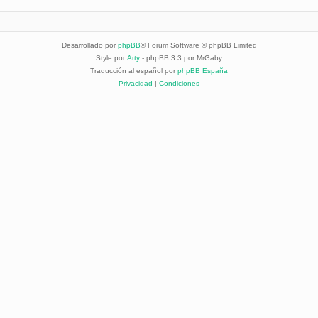
Desarrollado por
phpBB
® Forum Software © phpBB Limited
Style por
Arty
- phpBB 3.3 por MrGaby
Traducción al español por
phpBB España
Privacidad
|
Condiciones