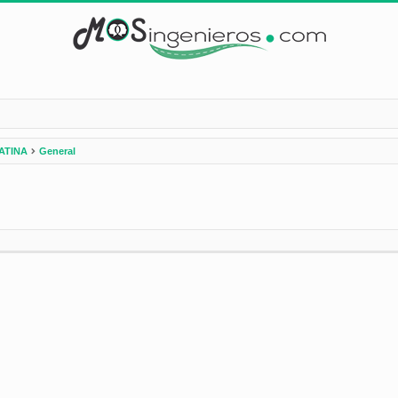
ATINA
General
nzada