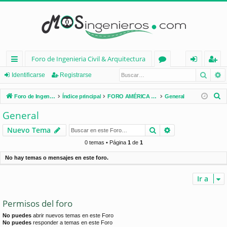
Foro de Ingenieria Civil & Arquitectura
Busca
B
nl
or
de
eg
Identificarse
Registrarse
ac
os
nt
ist
B
Foro de Ingenieria Civil & Arquitectura
Índice principal
FORO AMÉRICA LATINA
General
es
ifi
ra
u
General
s
rá
ca
rs
Buscar
Búsqueda avan
Nuevo Tema
c
pi
rs
e
a
0 temas • Página
1
de
1
d
e
r
No hay temas o mensajes en este foro.
os
Ir a
Permisos del foro
No puedes
abrir nuevos temas en este Foro
No puedes
responder a temas en este Foro