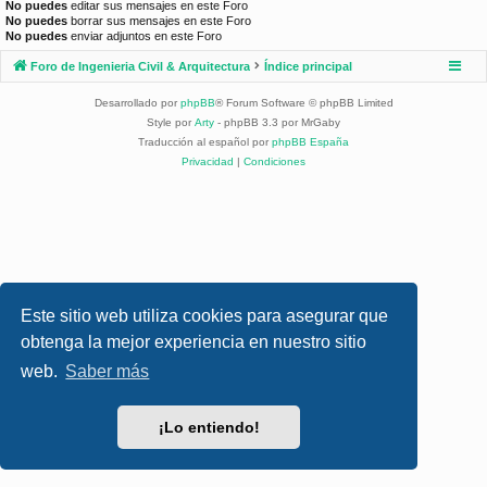
No puedes
editar sus mensajes en este Foro
No puedes
borrar sus mensajes en este Foro
No puedes
enviar adjuntos en este Foro
Foro de Ingenieria Civil & Arquitectura
Índice principal
Desarrollado por
phpBB
® Forum Software © phpBB Limited
Style por
Arty
- phpBB 3.3 por MrGaby
Traducción al español por
phpBB España
Privacidad
|
Condiciones
Este sitio web utiliza cookies para asegurar que
obtenga la mejor experiencia en nuestro sitio
web.
Saber más
¡Lo entiendo!