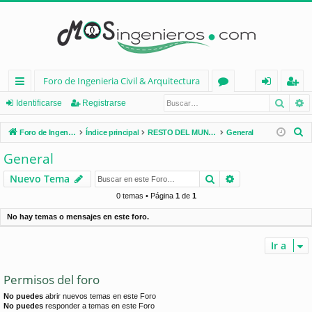
Foro de Ingenieria Civil & Arquitectura
Busca
B
nl
or
de
eg
Identificarse
Registrarse
ac
os
nt
ist
B
Foro de Ingenieria Civil & Arquitectura
Índice principal
RESTO DEL MUNDO
General
es
ifi
ra
u
General
s
rá
ca
rs
Buscar
Búsqueda avan
Nuevo Tema
c
pi
rs
e
a
0 temas • Página
1
de
1
d
e
r
No hay temas o mensajes en este foro.
os
Ir a
Permisos del foro
No puedes
abrir nuevos temas en este Foro
No puedes
responder a temas en este Foro