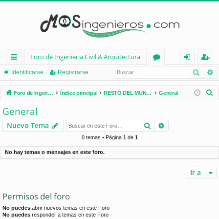
Foro de Ingenieria Civil & Arquitectura
Busca
B
nl
or
de
eg
Identificarse
Registrarse
ac
os
nt
ist
B
Foro de Ingenieria Civil & Arquitectura
Índice principal
RESTO DEL MUNDO
General
es
ifi
ra
u
General
s
rá
ca
rs
Buscar
Búsqueda avan
Nuevo Tema
c
pi
rs
e
a
0 temas • Página
1
de
1
d
e
r
No hay temas o mensajes en este foro.
os
Ir a
Permisos del foro
No puedes
abrir nuevos temas en este Foro
No puedes
responder a temas en este Foro