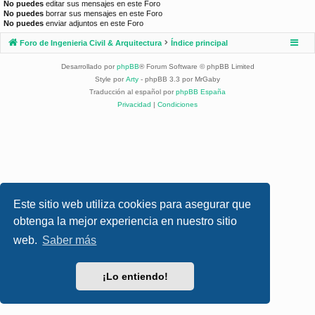
No puedes
editar sus mensajes en este Foro
No puedes
borrar sus mensajes en este Foro
No puedes
enviar adjuntos en este Foro
Foro de Ingenieria Civil & Arquitectura
Índice principal
Desarrollado por
phpBB
® Forum Software © phpBB Limited
Style por
Arty
- phpBB 3.3 por MrGaby
Traducción al español por
phpBB España
Privacidad
|
Condiciones
Este sitio web utiliza cookies para asegurar que
obtenga la mejor experiencia en nuestro sitio
web.
Saber más
¡Lo entiendo!