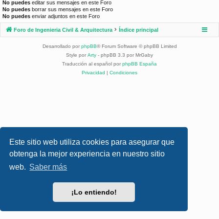
No puedes
editar sus mensajes en este Foro
No puedes
borrar sus mensajes en este Foro
No puedes
enviar adjuntos en este Foro
Foro de Ingenieria Civil & Arquitectura
Índice principal
Desarrollado por
phpBB
® Forum Software © phpBB Limited
Style por
Arty
- phpBB 3.3 por MrGaby
Traducción al español por
phpBB España
Privacidad
|
Condiciones
Este sitio web utiliza cookies para asegurar que
obtenga la mejor experiencia en nuestro sitio
web.
Saber más
¡Lo entiendo!