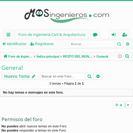
Foro de Ingenieria Civil & Arquitectura
Busca
B
nl
or
de
eg
Identificarse
Registrarse
ac
os
nt
ist
B
Foro de Ingenieria Civil & Arquitectura
Índice principal
RESTO DEL MUNDO
General
es
ifi
ra
u
General
s
rá
ca
rs
Buscar
Búsqueda avan
Nuevo Tema
c
pi
rs
e
a
0 temas • Página
1
de
1
d
e
r
No hay temas o mensajes en este foro.
os
Ir a
Permisos del foro
No puedes
abrir nuevos temas en este Foro
No puedes
responder a temas en este Foro