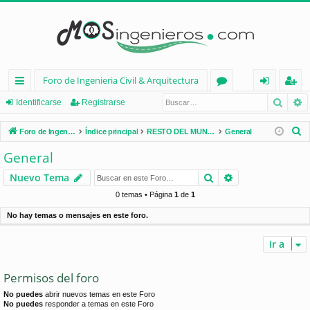
Foro de Ingenieria Civil & Arquitectura
Busca
B
nl
or
de
eg
Identificarse
Registrarse
ac
os
nt
ist
B
Foro de Ingenieria Civil & Arquitectura
Índice principal
RESTO DEL MUNDO
General
es
ifi
ra
u
General
s
rá
ca
rs
Buscar
Búsqueda avan
Nuevo Tema
c
pi
rs
e
a
0 temas • Página
1
de
1
d
e
r
No hay temas o mensajes en este foro.
os
Ir a
Permisos del foro
No puedes
abrir nuevos temas en este Foro
No puedes
responder a temas en este Foro