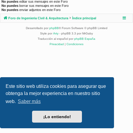
No puedes
editar sus mensajes en este Foro
No puedes
borrar sus mensajes en este Foro
No puedes
enviar adjuntos en este Foro
Foro de Ingenieria Civil & Arquitectura
Índice principal
Desarrollado por
phpBB
® Forum Software © phpBB Limited
Style por
Arty
- phpBB 3.3 por MrGaby
Traducción al español por
phpBB España
Privacidad
|
Condiciones
Este sitio web utiliza cookies para asegurar que
obtenga la mejor experiencia en nuestro sitio
web.
Saber más
¡Lo entiendo!