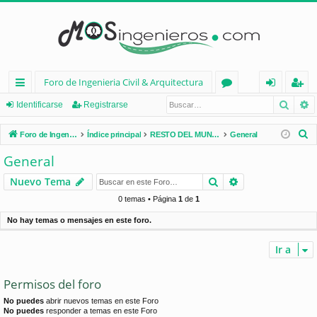
Foro de Ingenieria Civil & Arquitectura
Busca
B
nl
or
de
eg
Identificarse
Registrarse
ac
os
nt
ist
B
Foro de Ingenieria Civil & Arquitectura
Índice principal
RESTO DEL MUNDO
General
es
ifi
ra
u
General
s
rá
ca
rs
Buscar
Búsqueda avan
Nuevo Tema
c
pi
rs
e
a
0 temas • Página
1
de
1
d
e
r
No hay temas o mensajes en este foro.
os
Ir a
Permisos del foro
No puedes
abrir nuevos temas en este Foro
No puedes
responder a temas en este Foro