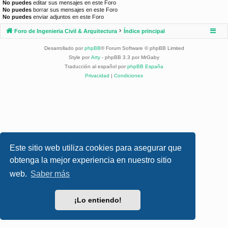
No puedes
editar sus mensajes en este Foro
No puedes
borrar sus mensajes en este Foro
No puedes
enviar adjuntos en este Foro
Foro de Ingenieria Civil & Arquitectura
Índice principal
Desarrollado por
phpBB
® Forum Software © phpBB Limited
Style por
Arty
- phpBB 3.3 por MrGaby
Traducción al español por
phpBB España
Privacidad
|
Condiciones
Este sitio web utiliza cookies para asegurar que
obtenga la mejor experiencia en nuestro sitio
web.
Saber más
¡Lo entiendo!