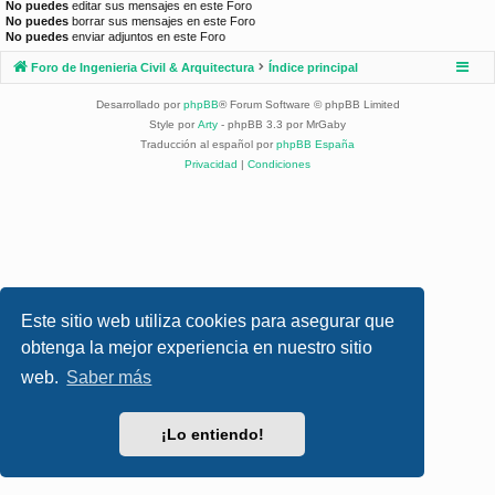
No puedes
editar sus mensajes en este Foro
No puedes
borrar sus mensajes en este Foro
No puedes
enviar adjuntos en este Foro
Foro de Ingenieria Civil & Arquitectura
Índice principal
Desarrollado por
phpBB
® Forum Software © phpBB Limited
Style por
Arty
- phpBB 3.3 por MrGaby
Traducción al español por
phpBB España
Privacidad
|
Condiciones
Este sitio web utiliza cookies para asegurar que
obtenga la mejor experiencia en nuestro sitio
web.
Saber más
¡Lo entiendo!