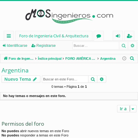
Foro de Ingenieria Civil & Arquitectura
Busca
B
nl
or
de
eg
Identificarse
Registrarse
ac
os
nt
ist
B
Foro de Ingenieria Civil & Arquitectura
Índice principal
FORO AMÉRICA LATINA
Argentina
es
ifi
ra
u
Argentina
s
rá
ca
rs
Buscar
Búsqueda avan
Nuevo Tema
c
pi
rs
e
a
0 temas • Página
1
de
1
d
e
r
No hay temas o mensajes en este foro.
os
Ir a
Permisos del foro
No puedes
abrir nuevos temas en este Foro
No puedes
responder a temas en este Foro