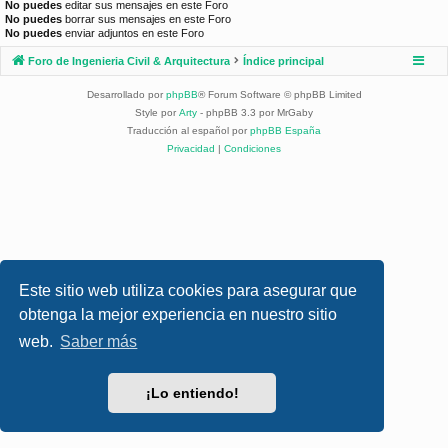
No puedes
editar sus mensajes en este Foro
No puedes
borrar sus mensajes en este Foro
No puedes
enviar adjuntos en este Foro
Foro de Ingenieria Civil & Arquitectura
Índice principal
Desarrollado por
phpBB
® Forum Software © phpBB Limited
Style por
Arty
- phpBB 3.3 por MrGaby
Traducción al español por
phpBB España
Privacidad
|
Condiciones
Este sitio web utiliza cookies para asegurar que
obtenga la mejor experiencia en nuestro sitio
web.
Saber más
¡Lo entiendo!