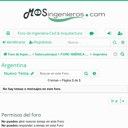
Foro de Ingenieria Civil & Arquitectura
Busca
B
nl
or
de
eg
Identificarse
Registrarse
ac
os
nt
ist
B
Foro de Ingenieria Civil & Arquitectura
Índice principal
FORO AMÉRICA LATINA
Argentina
es
ifi
ra
u
Argentina
s
rá
ca
rs
Buscar
Búsqueda avan
Nuevo Tema
c
pi
rs
e
a
0 temas • Página
1
de
1
d
e
r
No hay temas o mensajes en este foro.
os
Ir a
Permisos del foro
No puedes
abrir nuevos temas en este Foro
No puedes
responder a temas en este Foro