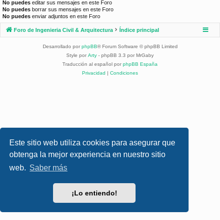
No puedes
editar sus mensajes en este Foro
No puedes
borrar sus mensajes en este Foro
No puedes
enviar adjuntos en este Foro
Foro de Ingenieria Civil & Arquitectura
Índice principal
Desarrollado por
phpBB
® Forum Software © phpBB Limited
Style por
Arty
- phpBB 3.3 por MrGaby
Traducción al español por
phpBB España
Privacidad
|
Condiciones
Este sitio web utiliza cookies para asegurar que
obtenga la mejor experiencia en nuestro sitio
web.
Saber más
¡Lo entiendo!