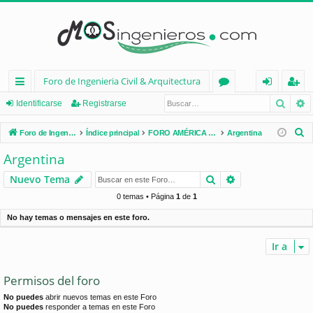
Foro de Ingenieria Civil & Arquitectura
Busca
B
nl
or
de
eg
Identificarse
Registrarse
ac
os
nt
ist
B
Foro de Ingenieria Civil & Arquitectura
Índice principal
FORO AMÉRICA LATINA
Argentina
es
ifi
ra
u
Argentina
s
rá
ca
rs
Buscar
Búsqueda avan
Nuevo Tema
c
pi
rs
e
a
0 temas • Página
1
de
1
d
e
r
No hay temas o mensajes en este foro.
os
Ir a
Permisos del foro
No puedes
abrir nuevos temas en este Foro
No puedes
responder a temas en este Foro