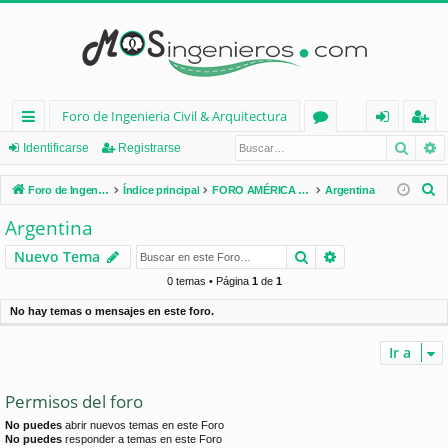
Foro de Ingenieria Civil & Arquitectura
Busca
B
nl
or
de
eg
Identificarse
Registrarse
ac
os
nt
ist
B
Foro de Ingenieria Civil & Arquitectura
Índice principal
FORO AMÉRICA LATINA
Argentina
es
ifi
ra
u
Argentina
s
rá
ca
rs
Buscar
Búsqueda avan
Nuevo Tema
c
pi
rs
e
a
0 temas • Página
1
de
1
d
e
r
No hay temas o mensajes en este foro.
os
Ir a
Permisos del foro
No puedes
abrir nuevos temas en este Foro
No puedes
responder a temas en este Foro