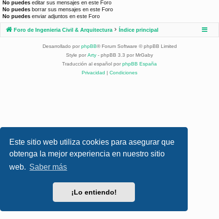
No puedes
editar sus mensajes en este Foro
No puedes
borrar sus mensajes en este Foro
No puedes
enviar adjuntos en este Foro
Foro de Ingenieria Civil & Arquitectura
Índice principal
Desarrollado por
phpBB
® Forum Software © phpBB Limited
Style por
Arty
- phpBB 3.3 por MrGaby
Traducción al español por
phpBB España
Privacidad
|
Condiciones
Este sitio web utiliza cookies para asegurar que
obtenga la mejor experiencia en nuestro sitio
web.
Saber más
¡Lo entiendo!