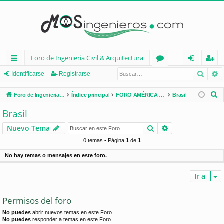
Foro de Ingenieria Civil & Arquitectura
Busca
B
nl
or
de
eg
Identificarse
Registrarse
ac
os
nt
ist
B
Foro de Ingenieria Civil & Arquitectura
Índice principal
FORO AMÉRICA LATINA
Brasil
es
ifi
ra
u
Brasil
s
rá
ca
rs
Buscar
Búsqueda avan
Nuevo Tema
c
pi
rs
e
a
0 temas • Página
1
de
1
d
e
r
No hay temas o mensajes en este foro.
os
Ir a
Permisos del foro
No puedes
abrir nuevos temas en este Foro
No puedes
responder a temas en este Foro