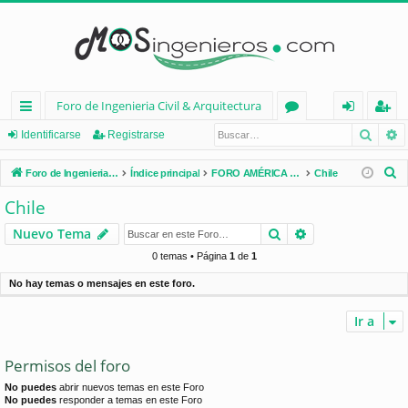
Foro de Ingenieria Civil & Arquitectura
Busca
B
nl
or
de
eg
Identificarse
Registrarse
ac
os
nt
ist
B
Foro de Ingenieria Civil & Arquitectura
Índice principal
FORO AMÉRICA LATINA
Chile
es
ifi
ra
u
Chile
s
rá
ca
rs
Buscar
Búsqueda avan
Nuevo Tema
c
pi
rs
e
a
0 temas • Página
1
de
1
d
e
r
No hay temas o mensajes en este foro.
os
Ir a
Permisos del foro
No puedes
abrir nuevos temas en este Foro
No puedes
responder a temas en este Foro