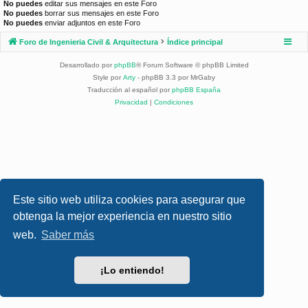
No puedes
editar sus mensajes en este Foro
No puedes
borrar sus mensajes en este Foro
No puedes
enviar adjuntos en este Foro
Foro de Ingenieria Civil & Arquitectura
Índice principal
Desarrollado por
phpBB
® Forum Software © phpBB Limited
Style por
Arty
- phpBB 3.3 por MrGaby
Traducción al español por
phpBB España
Privacidad
|
Condiciones
Este sitio web utiliza cookies para asegurar que
obtenga la mejor experiencia en nuestro sitio
web.
Saber más
¡Lo entiendo!