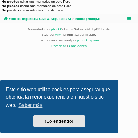
No puedes
editar sus mensajes en este Foro
No puedes
borrar sus mensajes en este Foro
No puedes
enviar adjuntos en este Foro
Foro de Ingenieria Civil & Arquitectura
Índice principal
Desarrollado por
phpBB
® Forum Software © phpBB Limited
Style por
Arty
- phpBB 3.3 por MrGaby
Traducción al español por
phpBB España
Privacidad
|
Condiciones
Este sitio web utiliza cookies para asegurar que
obtenga la mejor experiencia en nuestro sitio
web.
Saber más
¡Lo entiendo!