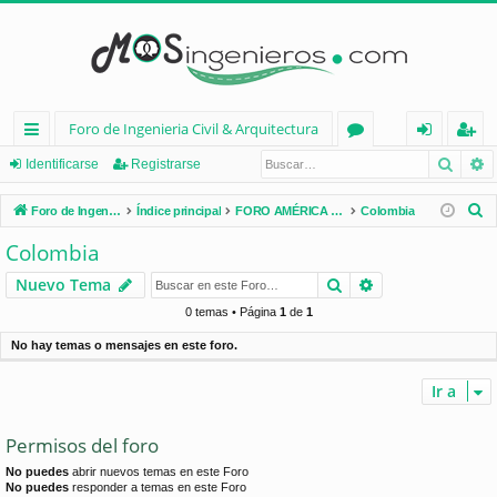
Foro de Ingenieria Civil & Arquitectura
Busca
B
nl
or
de
eg
Identificarse
Registrarse
ac
os
nt
ist
B
Foro de Ingenieria Civil & Arquitectura
Índice principal
FORO AMÉRICA LATINA
Colombia
es
ifi
ra
u
Colombia
s
rá
ca
rs
Buscar
Búsqueda avan
Nuevo Tema
c
pi
rs
e
a
0 temas • Página
1
de
1
d
e
r
No hay temas o mensajes en este foro.
os
Ir a
Permisos del foro
No puedes
abrir nuevos temas en este Foro
No puedes
responder a temas en este Foro