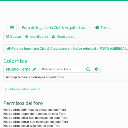
Foro de Ingenieria Civil & Arquitectura
Foros
nl
Buscar
Identificarse
Registrarse
ac
Foro de Ingenieria Civil & Arquitectura
Índice principal
FORO AMÉRICA L
es
Colombia
rá
Buscar
Búsqueda ava
Nuevo Tema
pi
No hay temas o mensajes en este foro.
d
os
Volver a Índice general
Permisos del foro
No puedes
abrir nuevos temas en este Foro
No puedes
responder a temas en este Foro
No puedes
editar sus mensajes en este Foro
No puedes
borrar sus mensajes en este Foro
No puedes
enviar adjuntos en este Foro