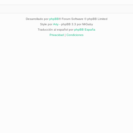
Desarrollado por
phpBB
® Forum Software © phpBB Limited
Style por
Arty
- phpBB 3.3 por MrGaby
Traducción al español por
phpBB España
Privacidad
|
Condiciones