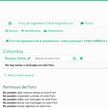
Foro de Ingenieria Civil & Arquitectura
Foros
nl
Buscar
Identificarse
Registrarse
ac
Foro de Ingenieria Civil & Arquitectura
Índice principal
FORO AMÉRICA L
es
Colombia
rá
Buscar
Búsqueda ava
Nuevo Tema
pi
No hay temas o mensajes en este foro.
d
os
Volver a Índice general
Permisos del foro
No puedes
abrir nuevos temas en este Foro
No puedes
responder a temas en este Foro
No puedes
editar sus mensajes en este Foro
No puedes
borrar sus mensajes en este Foro
No puedes
enviar adjuntos en este Foro