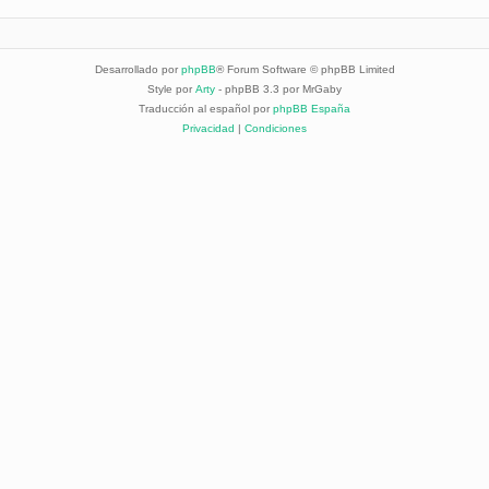
Desarrollado por
phpBB
® Forum Software © phpBB Limited
Style por
Arty
- phpBB 3.3 por MrGaby
Traducción al español por
phpBB España
Privacidad
|
Condiciones