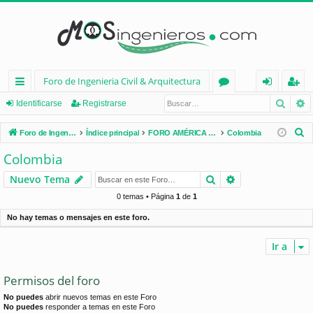
Foro de Ingenieria Civil & Arquitectura
Busca
B
nl
or
de
eg
Identificarse
Registrarse
ac
os
nt
ist
B
Foro de Ingenieria Civil & Arquitectura
Índice principal
FORO AMÉRICA LATINA
Colombia
es
ifi
ra
u
Colombia
s
rá
ca
rs
Buscar
Búsqueda avan
Nuevo Tema
c
pi
rs
e
a
0 temas • Página
1
de
1
d
e
r
No hay temas o mensajes en este foro.
os
Ir a
Permisos del foro
No puedes
abrir nuevos temas en este Foro
No puedes
responder a temas en este Foro