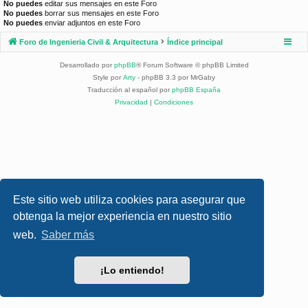
No puedes
editar sus mensajes en este Foro
No puedes
borrar sus mensajes en este Foro
No puedes
enviar adjuntos en este Foro
Foro de Ingenieria Civil & Arquitectura
Índice principal
Desarrollado por
phpBB
® Forum Software © phpBB Limited
Style por
Arty
- phpBB 3.3 por MrGaby
Traducción al español por
phpBB España
Privacidad
|
Condiciones
Este sitio web utiliza cookies para asegurar que
obtenga la mejor experiencia en nuestro sitio
web.
Saber más
¡Lo entiendo!