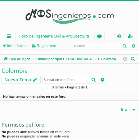
Foro de Ingenieria Civil & Arquitectura
Busca
B
nl
or
de
eg
Identificarse
Registrarse
ac
os
nt
ist
B
Foro de Ingenieria Civil & Arquitectura
Índice principal
FORO AMÉRICA LATINA
Colombia
es
ifi
ra
u
Colombia
s
rá
ca
rs
Buscar
Búsqueda avan
Nuevo Tema
c
pi
rs
e
a
0 temas • Página
1
de
1
d
e
r
No hay temas o mensajes en este foro.
os
Ir a
Permisos del foro
No puedes
abrir nuevos temas en este Foro
No puedes
responder a temas en este Foro