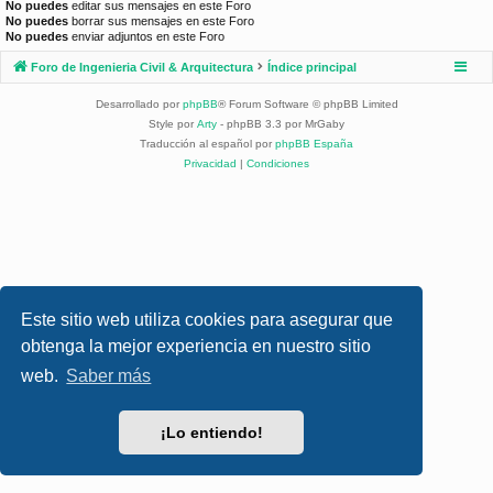
No puedes
editar sus mensajes en este Foro
No puedes
borrar sus mensajes en este Foro
No puedes
enviar adjuntos en este Foro
Foro de Ingenieria Civil & Arquitectura
Índice principal
Desarrollado por
phpBB
® Forum Software © phpBB Limited
Style por
Arty
- phpBB 3.3 por MrGaby
Traducción al español por
phpBB España
Privacidad
|
Condiciones
Este sitio web utiliza cookies para asegurar que
obtenga la mejor experiencia en nuestro sitio
web.
Saber más
¡Lo entiendo!