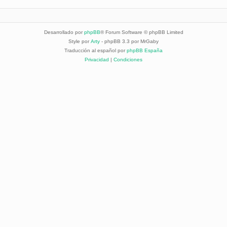
Desarrollado por
phpBB
® Forum Software © phpBB Limited
Style por
Arty
- phpBB 3.3 por MrGaby
Traducción al español por
phpBB España
Privacidad
|
Condiciones