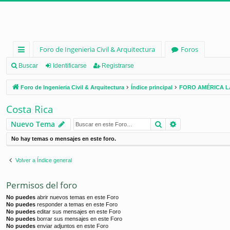
Foro de Ingenieria Civil & Arquitectura
Foros
nl
Buscar
Identificarse
Registrarse
ac
Foro de Ingenieria Civil & Arquitectura
Índice principal
FORO AMÉRICA L
es
Costa Rica
rá
Buscar
Búsqueda ava
Nuevo Tema
pi
No hay temas o mensajes en este foro.
d
os
Volver a Índice general
Permisos del foro
No puedes
abrir nuevos temas en este Foro
No puedes
responder a temas en este Foro
No puedes
editar sus mensajes en este Foro
No puedes
borrar sus mensajes en este Foro
No puedes
enviar adjuntos en este Foro