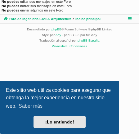
No puedes
editar sus mensajes en este Foro
No puedes
borrar sus mensajes en este Foro
No puedes
enviar adjuntos en este Foro
Foro de Ingenieria Civil & Arquitectura
Índice principal
Desarrollado por
phpBB
® Forum Software © phpBB Limited
Style por
Arty
- phpBB 3.3 por MrGaby
Traducción al español por
phpBB España
Privacidad
|
Condiciones
Este sitio web utiliza cookies para asegurar que
obtenga la mejor experiencia en nuestro sitio
web.
Saber más
¡Lo entiendo!