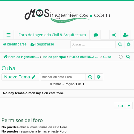
Foro de Ingenieria Civil & Arquitectura
Busca
B
nl
or
de
eg
Identificarse
Registrarse
ac
os
nt
ist
B
Foro de Ingenieria Civil & Arquitectura
Índice principal
FORO AMÉRICA LATINA
Cuba
es
ifi
ra
u
Cuba
s
rá
ca
rs
Buscar
Búsqueda avan
Nuevo Tema
c
pi
rs
e
a
0 temas • Página
1
de
1
d
e
r
No hay temas o mensajes en este foro.
os
Ir a
Permisos del foro
No puedes
abrir nuevos temas en este Foro
No puedes
responder a temas en este Foro