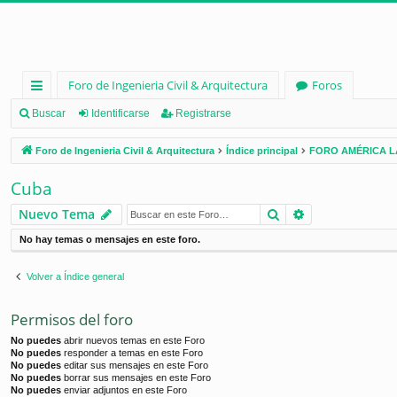
Foro de Ingenieria Civil & Arquitectura
Foros
nl
Buscar
Identificarse
Registrarse
ac
Foro de Ingenieria Civil & Arquitectura
Índice principal
FORO AMÉRICA L
es
Cuba
rá
Buscar
Búsqueda ava
Nuevo Tema
pi
No hay temas o mensajes en este foro.
d
os
Volver a Índice general
Permisos del foro
No puedes
abrir nuevos temas en este Foro
No puedes
responder a temas en este Foro
No puedes
editar sus mensajes en este Foro
No puedes
borrar sus mensajes en este Foro
No puedes
enviar adjuntos en este Foro