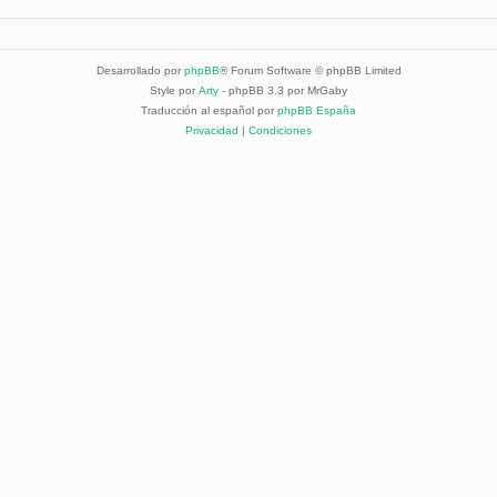
Desarrollado por
phpBB
® Forum Software © phpBB Limited
Style por
Arty
- phpBB 3.3 por MrGaby
Traducción al español por
phpBB España
Privacidad
|
Condiciones