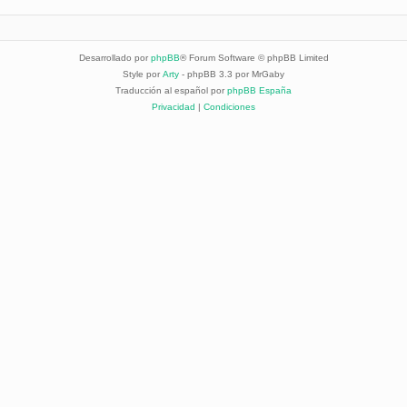
Desarrollado por
phpBB
® Forum Software © phpBB Limited
Style por
Arty
- phpBB 3.3 por MrGaby
Traducción al español por
phpBB España
Privacidad
|
Condiciones