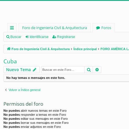
Foro de Ingenieria Civil & Arquitectura
Foros
nl
Buscar
Identificarse
Registrarse
ac
Foro de Ingenieria Civil & Arquitectura
Índice principal
FORO AMÉRICA L
es
Cuba
rá
Buscar
Búsqueda ava
Nuevo Tema
pi
No hay temas o mensajes en este foro.
d
os
Volver a Índice general
Permisos del foro
No puedes
abrir nuevos temas en este Foro
No puedes
responder a temas en este Foro
No puedes
editar sus mensajes en este Foro
No puedes
borrar sus mensajes en este Foro
No puedes
enviar adjuntos en este Foro