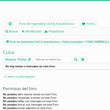
Foro de Ingenieria Civil & Arquitectura
Foros
nl
Buscar
Identificarse
Registrarse
ac
Foro de Ingenieria Civil & Arquitectura
Índice principal
FORO AMÉRICA L
es
Cuba
rá
Buscar
Búsqueda ava
Nuevo Tema
pi
No hay temas o mensajes en este foro.
d
os
Volver a Índice general
Permisos del foro
No puedes
abrir nuevos temas en este Foro
No puedes
responder a temas en este Foro
No puedes
editar sus mensajes en este Foro
No puedes
borrar sus mensajes en este Foro
No puedes
enviar adjuntos en este Foro