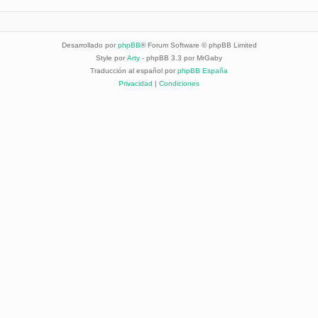
Desarrollado por
phpBB
® Forum Software © phpBB Limited
Style por
Arty
- phpBB 3.3 por MrGaby
Traducción al español por
phpBB España
Privacidad
|
Condiciones