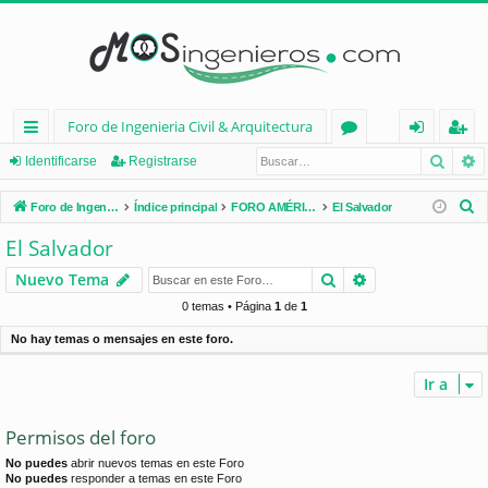
Foro de Ingenieria Civil & Arquitectura
Busca
B
nl
or
de
eg
Identificarse
Registrarse
ac
os
nt
ist
B
Foro de Ingenieria Civil & Arquitectura
Índice principal
FORO AMÉRICA LATINA
El Salvador
es
ifi
ra
u
El Salvador
s
rá
ca
rs
Buscar
Búsqueda avan
Nuevo Tema
c
pi
rs
e
a
0 temas • Página
1
de
1
d
e
r
No hay temas o mensajes en este foro.
os
Ir a
Permisos del foro
No puedes
abrir nuevos temas en este Foro
No puedes
responder a temas en este Foro