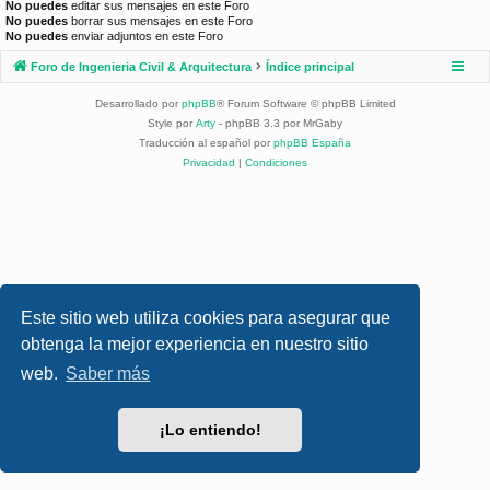
No puedes
editar sus mensajes en este Foro
No puedes
borrar sus mensajes en este Foro
No puedes
enviar adjuntos en este Foro
Foro de Ingenieria Civil & Arquitectura
Índice principal
Desarrollado por
phpBB
® Forum Software © phpBB Limited
Style por
Arty
- phpBB 3.3 por MrGaby
Traducción al español por
phpBB España
Privacidad
|
Condiciones
Este sitio web utiliza cookies para asegurar que
obtenga la mejor experiencia en nuestro sitio
web.
Saber más
¡Lo entiendo!