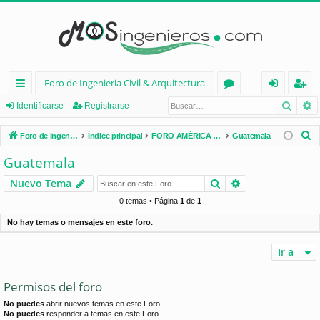
Foro de Ingenieria Civil & Arquitectura
Busca
B
nl
or
de
eg
Identificarse
Registrarse
ac
os
nt
ist
B
Foro de Ingenieria Civil & Arquitectura
Índice principal
FORO AMÉRICA LATINA
Guatemala
es
ifi
ra
u
Guatemala
s
rá
ca
rs
Buscar
Búsqueda avan
Nuevo Tema
c
pi
rs
e
a
0 temas • Página
1
de
1
d
e
r
No hay temas o mensajes en este foro.
os
Ir a
Permisos del foro
No puedes
abrir nuevos temas en este Foro
No puedes
responder a temas en este Foro