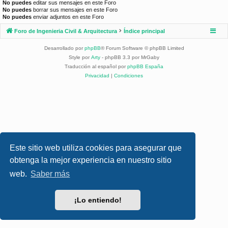
No puedes
editar sus mensajes en este Foro
No puedes
borrar sus mensajes en este Foro
No puedes
enviar adjuntos en este Foro
Foro de Ingenieria Civil & Arquitectura
Índice principal
Desarrollado por
phpBB
® Forum Software © phpBB Limited
Style por
Arty
- phpBB 3.3 por MrGaby
Traducción al español por
phpBB España
Privacidad
|
Condiciones
Este sitio web utiliza cookies para asegurar que
obtenga la mejor experiencia en nuestro sitio
web.
Saber más
¡Lo entiendo!