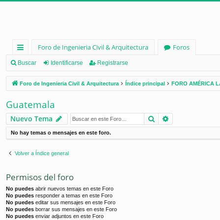
Foro de Ingenieria Civil & Arquitectura
Foros
nl
Buscar
Identificarse
Registrarse
ac
Foro de Ingenieria Civil & Arquitectura
Índice principal
FORO AMÉRICA L
es
Guatemala
rá
Buscar
Búsqueda ava
Nuevo Tema
pi
No hay temas o mensajes en este foro.
d
os
Volver a Índice general
Permisos del foro
No puedes
abrir nuevos temas en este Foro
No puedes
responder a temas en este Foro
No puedes
editar sus mensajes en este Foro
No puedes
borrar sus mensajes en este Foro
No puedes
enviar adjuntos en este Foro