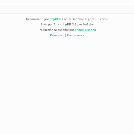
Desarrollado por
phpBB
® Forum Software © phpBB Limited
Style por
Arty
- phpBB 3.3 por MrGaby
Traducción al español por
phpBB España
Privacidad
|
Condiciones