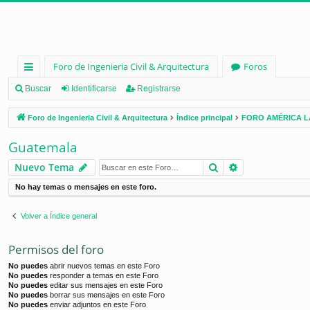
Foro de Ingenieria Civil & Arquitectura
Foros
nl
Buscar
Identificarse
Registrarse
ac
Foro de Ingenieria Civil & Arquitectura
Índice principal
FORO AMÉRICA L
es
Guatemala
rá
Buscar
Búsqueda ava
Nuevo Tema
pi
No hay temas o mensajes en este foro.
d
os
Volver a Índice general
Permisos del foro
No puedes
abrir nuevos temas en este Foro
No puedes
responder a temas en este Foro
No puedes
editar sus mensajes en este Foro
No puedes
borrar sus mensajes en este Foro
No puedes
enviar adjuntos en este Foro