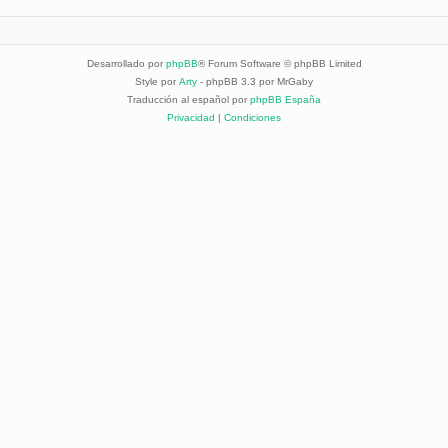
Desarrollado por
phpBB
® Forum Software © phpBB Limited
Style por
Arty
- phpBB 3.3 por MrGaby
Traducción al español por
phpBB España
Privacidad
|
Condiciones