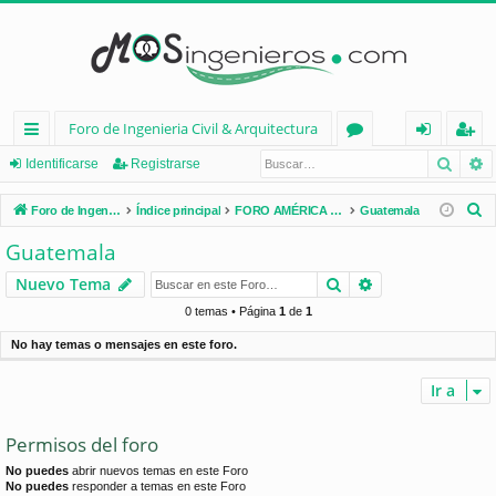
Foro de Ingenieria Civil & Arquitectura
Busca
B
nl
or
de
eg
Identificarse
Registrarse
ac
os
nt
ist
B
Foro de Ingenieria Civil & Arquitectura
Índice principal
FORO AMÉRICA LATINA
Guatemala
es
ifi
ra
u
Guatemala
s
rá
ca
rs
Buscar
Búsqueda avan
Nuevo Tema
c
pi
rs
e
a
0 temas • Página
1
de
1
d
e
r
No hay temas o mensajes en este foro.
os
Ir a
Permisos del foro
No puedes
abrir nuevos temas en este Foro
No puedes
responder a temas en este Foro