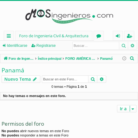
Foro de Ingenieria Civil & Arquitectura
Busca
B
nl
or
de
eg
Identificarse
Registrarse
ac
os
nt
ist
B
Foro de Ingenieria Civil & Arquitectura
Índice principal
FORO AMÉRICA LATINA
Panamá
es
ifi
ra
u
Panamá
s
rá
ca
rs
Buscar
Búsqueda avan
Nuevo Tema
c
pi
rs
e
a
0 temas • Página
1
de
1
d
e
r
No hay temas o mensajes en este foro.
os
Ir a
Permisos del foro
No puedes
abrir nuevos temas en este Foro
No puedes
responder a temas en este Foro