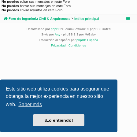
No puedes
editar sus mensajes en este Foro
No puedes
borrar sus mensajes en este Foro
No puedes
enviar adjuntos en este Foro
Foro de Ingenieria Civil & Arquitectura
Índice principal
Desarrollado por
phpBB
® Forum Software © phpBB Limited
Style por
Arty
- phpBB 3.3 por MrGaby
Traducción al español por
phpBB España
Privacidad
|
Condiciones
Este sitio web utiliza cookies para asegurar que
obtenga la mejor experiencia en nuestro sitio
web.
Saber más
¡Lo entiendo!