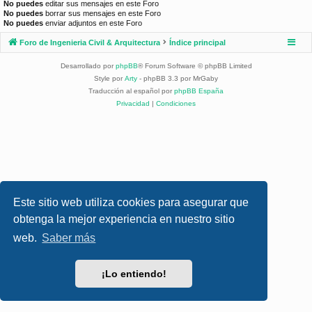
No puedes
editar sus mensajes en este Foro
No puedes
borrar sus mensajes en este Foro
No puedes
enviar adjuntos en este Foro
Foro de Ingenieria Civil & Arquitectura
Índice principal
Desarrollado por
phpBB
® Forum Software © phpBB Limited
Style por
Arty
- phpBB 3.3 por MrGaby
Traducción al español por
phpBB España
Privacidad
|
Condiciones
Este sitio web utiliza cookies para asegurar que
obtenga la mejor experiencia en nuestro sitio
web.
Saber más
¡Lo entiendo!