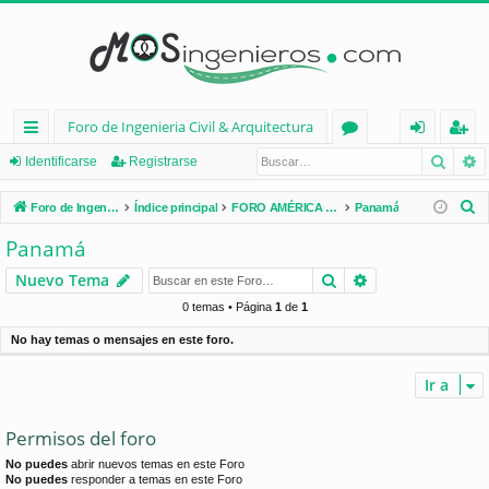
Foro de Ingenieria Civil & Arquitectura
Busca
B
nl
or
de
eg
Identificarse
Registrarse
ac
os
nt
ist
B
Foro de Ingenieria Civil & Arquitectura
Índice principal
FORO AMÉRICA LATINA
Panamá
es
ifi
ra
u
Panamá
s
rá
ca
rs
Buscar
Búsqueda avan
Nuevo Tema
c
pi
rs
e
a
0 temas • Página
1
de
1
d
e
r
No hay temas o mensajes en este foro.
os
Ir a
Permisos del foro
No puedes
abrir nuevos temas en este Foro
No puedes
responder a temas en este Foro