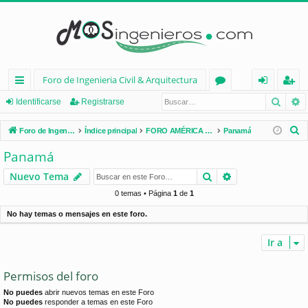
Foro de Ingenieria Civil & Arquitectura
Busca
B
nl
or
de
eg
Identificarse
Registrarse
ac
os
nt
ist
B
Foro de Ingenieria Civil & Arquitectura
Índice principal
FORO AMÉRICA LATINA
Panamá
es
ifi
ra
u
Panamá
s
rá
ca
rs
Buscar
Búsqueda avan
Nuevo Tema
c
pi
rs
e
a
0 temas • Página
1
de
1
d
e
r
No hay temas o mensajes en este foro.
os
Ir a
Permisos del foro
No puedes
abrir nuevos temas en este Foro
No puedes
responder a temas en este Foro