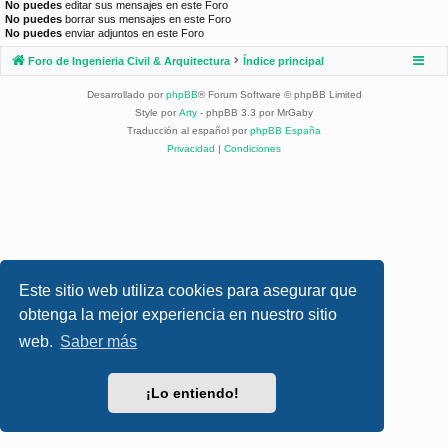
No puedes
editar sus mensajes en este Foro
No puedes
borrar sus mensajes en este Foro
No puedes
enviar adjuntos en este Foro
Foro de Ingenieria Civil & Arquitectura
Índice principal
Desarrollado por
phpBB
® Forum Software © phpBB Limited
Style por
Arty
- phpBB 3.3 por MrGaby
Traducción al español por
phpBB España
Privacidad
|
Condiciones
Este sitio web utiliza cookies para asegurar que
obtenga la mejor experiencia en nuestro sitio
web.
Saber más
¡Lo entiendo!