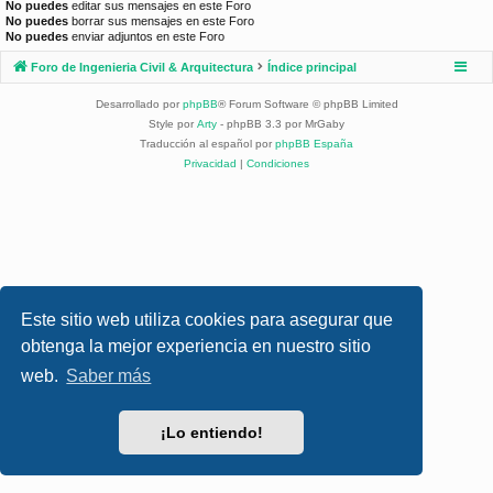
No puedes
editar sus mensajes en este Foro
No puedes
borrar sus mensajes en este Foro
No puedes
enviar adjuntos en este Foro
Foro de Ingenieria Civil & Arquitectura
Índice principal
Desarrollado por
phpBB
® Forum Software © phpBB Limited
Style por
Arty
- phpBB 3.3 por MrGaby
Traducción al español por
phpBB España
Privacidad
|
Condiciones
Este sitio web utiliza cookies para asegurar que
obtenga la mejor experiencia en nuestro sitio
web.
Saber más
¡Lo entiendo!