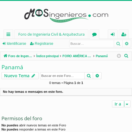
Foro de Ingenieria Civil & Arquitectura
Busca
B
nl
or
de
eg
Identificarse
Registrarse
ac
os
nt
ist
B
Foro de Ingenieria Civil & Arquitectura
Índice principal
FORO AMÉRICA LATINA
Panamá
es
ifi
ra
u
Panamá
s
rá
ca
rs
Buscar
Búsqueda avan
Nuevo Tema
c
pi
rs
e
a
0 temas • Página
1
de
1
d
e
r
No hay temas o mensajes en este foro.
os
Ir a
Permisos del foro
No puedes
abrir nuevos temas en este Foro
No puedes
responder a temas en este Foro