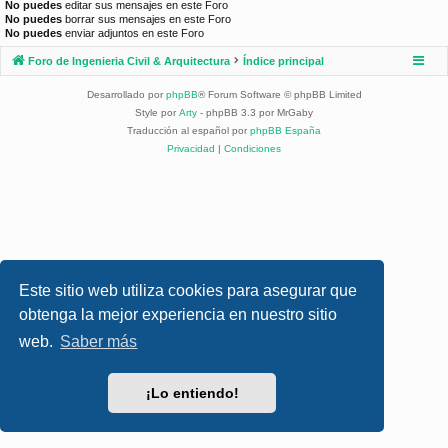
No puedes
editar sus mensajes en este Foro
No puedes
borrar sus mensajes en este Foro
No puedes
enviar adjuntos en este Foro
Foro de Ingenieria Civil & Arquitectura
Índice principal
Desarrollado por
phpBB
® Forum Software © phpBB Limited
Style por
Arty
- phpBB 3.3 por MrGaby
Traducción al español por
phpBB España
Privacidad
|
Condiciones
Este sitio web utiliza cookies para asegurar que
obtenga la mejor experiencia en nuestro sitio
web.
Saber más
¡Lo entiendo!