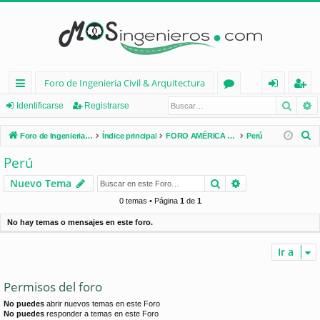
Foro de Ingenieria Civil & Arquitectura
Busca
B
nl
or
de
eg
Identificarse
Registrarse
ac
os
nt
ist
B
Foro de Ingenieria Civil & Arquitectura
Índice principal
FORO AMÉRICA LATINA
Perú
es
ifi
ra
u
Perú
s
rá
ca
rs
Buscar
Búsqueda avan
Nuevo Tema
c
pi
rs
e
a
0 temas • Página
1
de
1
d
e
r
No hay temas o mensajes en este foro.
os
Ir a
Permisos del foro
No puedes
abrir nuevos temas en este Foro
No puedes
responder a temas en este Foro