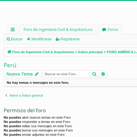
Foro de Ingenieria Civil & Arquitectura
Foros
nl
Buscar
Identificarse
Registrarse
ac
Foro de Ingenieria Civil & Arquitectura
Índice principal
FORO AMÉRICA L
es
Perú
rá
Buscar
Búsqueda ava
Nuevo Tema
pi
No hay temas o mensajes en este foro.
d
os
Volver a Índice general
Permisos del foro
No puedes
abrir nuevos temas en este Foro
No puedes
responder a temas en este Foro
No puedes
editar sus mensajes en este Foro
No puedes
borrar sus mensajes en este Foro
No puedes
enviar adjuntos en este Foro