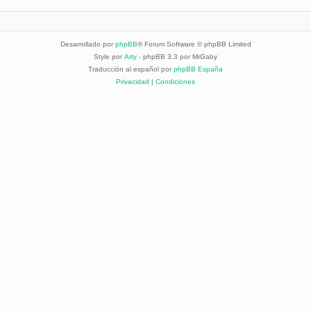
Desarrollado por
phpBB
® Forum Software © phpBB Limited
Style por
Arty
- phpBB 3.3 por MrGaby
Traducción al español por
phpBB España
Privacidad
|
Condiciones