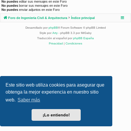
No puedes
editar sus mensajes en este Foro
No puedes
borrar sus mensajes en este Foro
No puedes
enviar adjuntos en este Foro
Foro de Ingenieria Civil & Arquitectura
Índice principal
Desarrollado por
phpBB
® Forum Software © phpBB Limited
Style por
Arty
- phpBB 3.3 por MrGaby
Traducción al español por
phpBB España
Privacidad
|
Condiciones
Este sitio web utiliza cookies para asegurar que
obtenga la mejor experiencia en nuestro sitio
web.
Saber más
¡Lo entiendo!