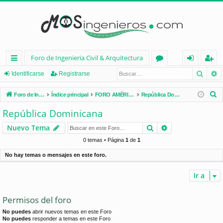
Foro de Ingenieria Civil & Arquitectura
Busca
B
nl
or
de
eg
Identificarse
Registrarse
ac
os
nt
ist
B
Foro de Ingenieria Civil & Arquitectura
Índice principal
FORO AMÉRICA LATINA
República Dominicana
es
ifi
ra
u
República Dominicana
s
rá
ca
rs
Buscar
Búsqueda avan
Nuevo Tema
c
pi
rs
e
a
0 temas • Página
1
de
1
d
e
r
No hay temas o mensajes en este foro.
os
Ir a
Permisos del foro
No puedes
abrir nuevos temas en este Foro
No puedes
responder a temas en este Foro