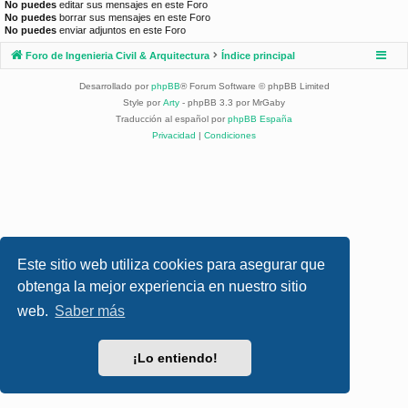
No puedes
editar sus mensajes en este Foro
No puedes
borrar sus mensajes en este Foro
No puedes
enviar adjuntos en este Foro
Foro de Ingenieria Civil & Arquitectura
Índice principal
Desarrollado por
phpBB
® Forum Software © phpBB Limited
Style por
Arty
- phpBB 3.3 por MrGaby
Traducción al español por
phpBB España
Privacidad
|
Condiciones
Este sitio web utiliza cookies para asegurar que
obtenga la mejor experiencia en nuestro sitio
web.
Saber más
¡Lo entiendo!