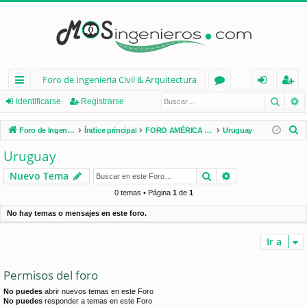
Foro de Ingenieria Civil & Arquitectura
Busca
B
nl
or
de
eg
Identificarse
Registrarse
ac
os
nt
ist
B
Foro de Ingenieria Civil & Arquitectura
Índice principal
FORO AMÉRICA LATINA
Uruguay
es
ifi
ra
u
Uruguay
s
rá
ca
rs
Buscar
Búsqueda avan
Nuevo Tema
c
pi
rs
e
a
0 temas • Página
1
de
1
d
e
r
No hay temas o mensajes en este foro.
os
Ir a
Permisos del foro
No puedes
abrir nuevos temas en este Foro
No puedes
responder a temas en este Foro