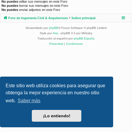
No puedes
editar sus mensajes en este Foro
No puedes
borrar sus mensajes en este Foro
No puedes
enviar adjuntos en este Foro
Foro de Ingenieria Civil & Arquitectura
Índice principal
Desarrollado por
phpBB
® Forum Software © phpBB Limited
Style por
Arty
- phpBB 3.3 por MrGaby
Traducción al español por
phpBB España
Privacidad
|
Condiciones
Este sitio web utiliza cookies para asegurar que
obtenga la mejor experiencia en nuestro sitio
web.
Saber más
¡Lo entiendo!