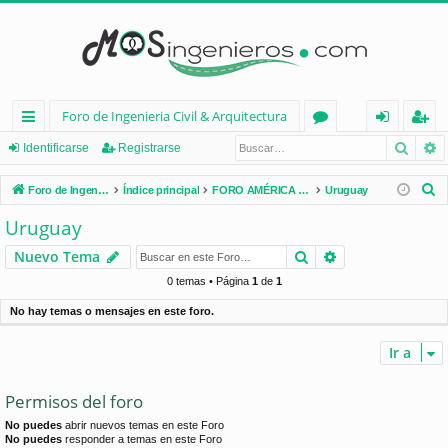
Foro de Ingenieria Civil & Arquitectura
Busca
B
nl
or
de
eg
Identificarse
Registrarse
ac
os
nt
ist
B
Foro de Ingenieria Civil & Arquitectura
Índice principal
FORO AMÉRICA LATINA
Uruguay
es
ifi
ra
u
Uruguay
s
rá
ca
rs
Buscar
Búsqueda avan
Nuevo Tema
c
pi
rs
e
a
0 temas • Página
1
de
1
d
e
r
No hay temas o mensajes en este foro.
os
Ir a
Permisos del foro
No puedes
abrir nuevos temas en este Foro
No puedes
responder a temas en este Foro