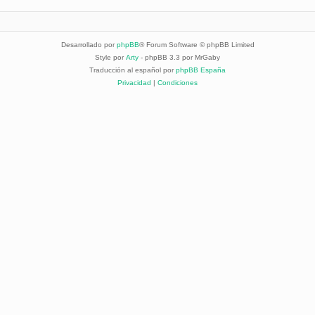
Desarrollado por
phpBB
® Forum Software © phpBB Limited
Style por
Arty
- phpBB 3.3 por MrGaby
Traducción al español por
phpBB España
Privacidad
|
Condiciones