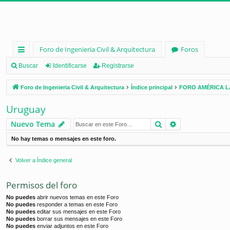
Foro de Ingenieria Civil & Arquitectura
Foros
nl
Buscar
Identificarse
Registrarse
ac
Foro de Ingenieria Civil & Arquitectura
Índice principal
FORO AMÉRICA L
es
Uruguay
rá
Buscar
Búsqueda ava
Nuevo Tema
pi
No hay temas o mensajes en este foro.
d
os
Volver a Índice general
Permisos del foro
No puedes
abrir nuevos temas en este Foro
No puedes
responder a temas en este Foro
No puedes
editar sus mensajes en este Foro
No puedes
borrar sus mensajes en este Foro
No puedes
enviar adjuntos en este Foro