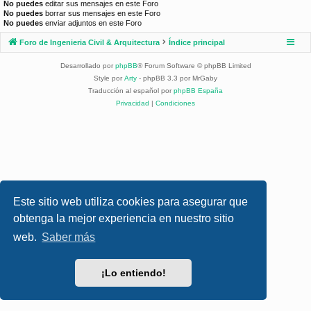
No puedes
editar sus mensajes en este Foro
No puedes
borrar sus mensajes en este Foro
No puedes
enviar adjuntos en este Foro
Foro de Ingenieria Civil & Arquitectura
Índice principal
Desarrollado por
phpBB
® Forum Software © phpBB Limited
Style por
Arty
- phpBB 3.3 por MrGaby
Traducción al español por
phpBB España
Privacidad
|
Condiciones
Este sitio web utiliza cookies para asegurar que
obtenga la mejor experiencia en nuestro sitio
web.
Saber más
¡Lo entiendo!