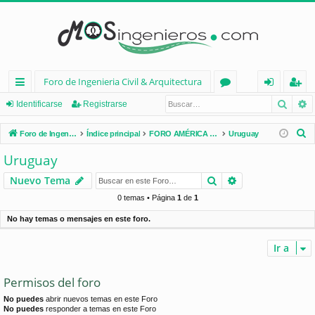
Foro de Ingenieria Civil & Arquitectura
Busca
B
nl
or
de
eg
Identificarse
Registrarse
ac
os
nt
ist
B
Foro de Ingenieria Civil & Arquitectura
Índice principal
FORO AMÉRICA LATINA
Uruguay
es
ifi
ra
u
Uruguay
s
rá
ca
rs
Buscar
Búsqueda avan
Nuevo Tema
c
pi
rs
e
a
0 temas • Página
1
de
1
d
e
r
No hay temas o mensajes en este foro.
os
Ir a
Permisos del foro
No puedes
abrir nuevos temas en este Foro
No puedes
responder a temas en este Foro