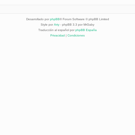
Desarrollado por
phpBB
® Forum Software © phpBB Limited
Style por
Arty
- phpBB 3.3 por MrGaby
Traducción al español por
phpBB España
Privacidad
|
Condiciones