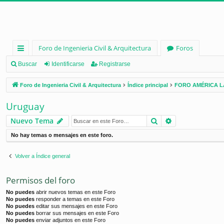
Foro de Ingenieria Civil & Arquitectura
Foros
nl
Buscar
Identificarse
Registrarse
ac
Foro de Ingenieria Civil & Arquitectura
Índice principal
FORO AMÉRICA L
es
Uruguay
rá
Buscar
Búsqueda ava
Nuevo Tema
pi
No hay temas o mensajes en este foro.
d
os
Volver a Índice general
Permisos del foro
No puedes
abrir nuevos temas en este Foro
No puedes
responder a temas en este Foro
No puedes
editar sus mensajes en este Foro
No puedes
borrar sus mensajes en este Foro
No puedes
enviar adjuntos en este Foro