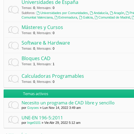
Universidades de España
Temas
:
0
,
Mensajes
:
0
Subforos:
Universidades por Comunidades
,
Andalucía
,
Aragón
,
Pr
Comunitat Valenciana
,
Extremadura
,
Galicia
,
Comunidad de Madrid
,
Másteres y Cursos
Temas
:
0
,
Mensajes
:
0
Software & Hardware
Temas
:
0
,
Mensajes
:
0
Bloques CAD
Temas
:
1
,
Mensajes
:
1
Calculadoras Programables
Temas
:
0
,
Mensajes
:
0
Temas activos
Necesito un programa de CAD libre y sencillo
por
Goyoes
»
Lun Nov 14, 2022 3:49 am
UNE-EN 196-5:2011
por
Inge0101
»
Vie Abr 29, 2022 5:12 am