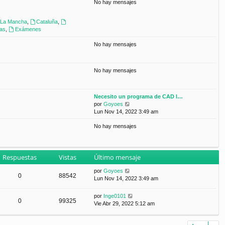
No hay mensajes
n
s
a
a-La Mancha
,
Cataluña
,
j
ras
,
Exámenes
e
No hay mensajes
No hay mensajes
Necesito un programa de CAD l…
V
por
Goyoes
e
Lun Nov 14, 2022 3:49 am
r
No hay mensajes
ú
l
t
i
Respuestas
Vistas
Último mensaje
m
o
por
Goyoes
m
0
88542
Lun Nov 14, 2022 3:49 am
e
n
s
por
Inge0101
0
99325
a
Vie Abr 29, 2022 5:12 am
j
e