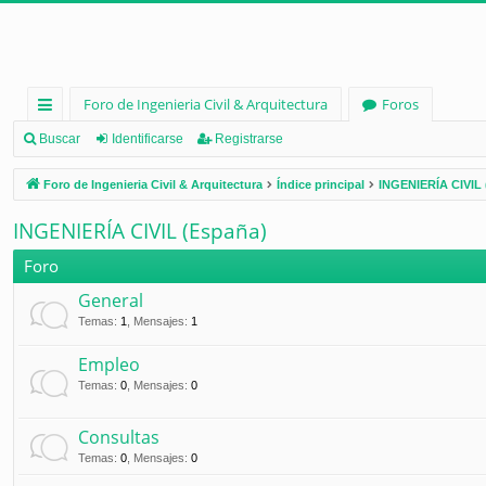
Foro de Ingenieria Civil & Arquitectura
Foros
nl
Buscar
Identificarse
Registrarse
ac
Foro de Ingenieria Civil & Arquitectura
Índice principal
INGENIERÍA CIVIL 
es
INGENIERÍA CIVIL (España)
rá
Foro
pi
General
d
Temas
:
1
,
Mensajes
:
1
os
Empleo
Temas
:
0
,
Mensajes
:
0
Consultas
Temas
:
0
,
Mensajes
:
0