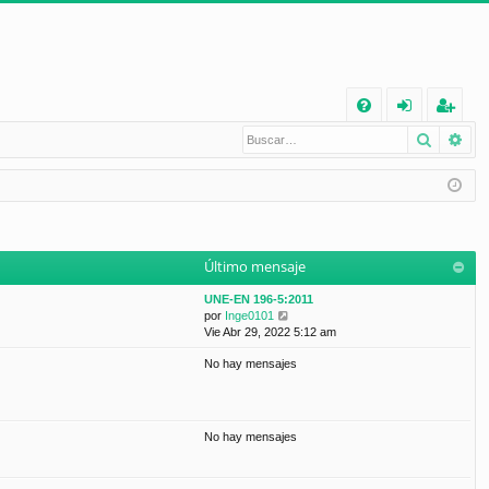
E
Buscar
Bú
FA
de
eg
Q
nt
ist
ifi
ra
ca
rs
Último mensaje
rs
e
UNE-EN 196-5:2011
e
V
por
Inge0101
e
Vie Abr 29, 2022 5:12 am
r
No hay mensajes
ú
l
t
i
m
No hay mensajes
o
m
e