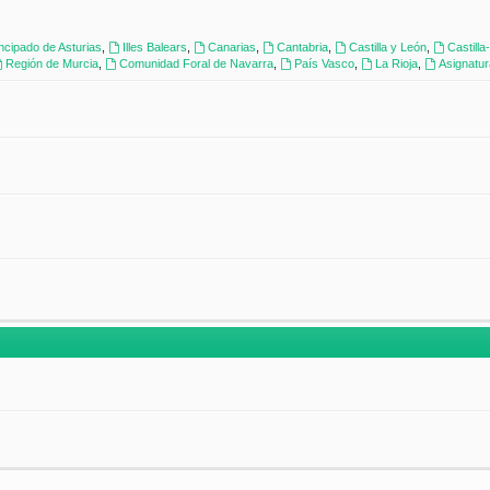
incipado de Asturias
,
Illes Balears
,
Canarias
,
Cantabria
,
Castilla y León
,
Castill
Región de Murcia
,
Comunidad Foral de Navarra
,
País Vasco
,
La Rioja
,
Asignatu